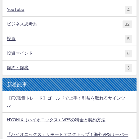
YouTube
4
ビジネス思考系
32
投資
5
投資マインド
6
節約・節税
3
新着記事
【FX裁量トレード】ゴールドで上手く利益を取れるサインツー
ル
HYONIX（ハイオニックス）VPSの料金と契約方法
「ハイオニックス」リモートデスクトップ！海外VPSサーバー