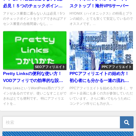
必見！５つのチェックポイント
スクトップ！海外VPSサーバー
【2020年版】
アドセンス審査に通らない人は必見！5つ
HYONIX（ハイオニックス）の特長とプラ
のチェックポイントをクリアできればアド
ンの紹介。とても安くて安定しているので
センス審査の合格間違いなし。...
オススメです。...
SEOアフィリエイト
PPCアフィリエイト
Pretty Linksの便利な使い方！
PPCアフィリエイトの始め方！
VODアフィリでの効率的な設定
初心者にも分かる一連の流れを
方法
解説します
Pretty LinksというWordPress用のプラグ
PPCアフィリエイトを始める方が多く、サ
インがあるのですが、使いこなすことがで
ポート企画にも多くの方が参加していただ
きればとても便利です。 特にアフィリエ
いています。 さらに稼いでもらうために
イトを...
コンテンツ作りにも力が入...