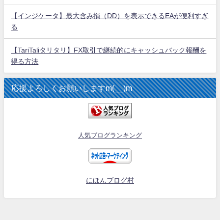
【インジケータ】最大含み損（DD）を表示できるEAが便利すぎ
る
【TariTaliタリタリ】FX取引で継続的にキャッシュバック報酬を
得る方法
応援よろしくお願いしますm(__)m
人気ブログランキング
にほんブログ村