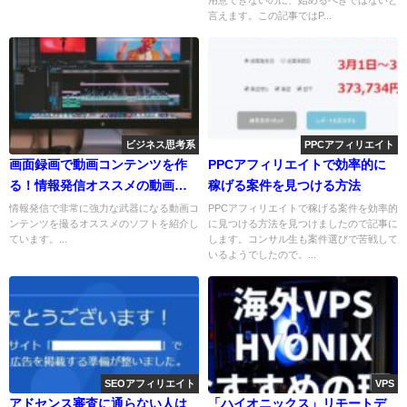
言えます。この記事ではP...
ビジネス思考系
PPCアフィリエイト
画面録画で動画コンテンツを作
PPCアフィリエイトで効率的に
る！情報発信オススメの動画キ
稼げる案件を見つける方法
ャプチャソフト
情報発信で非常に強力な武器になる動画コ
PPCアフィリエイトで稼げる案件を効率的
ンテンツを撮るオススメのソフトを紹介し
に見つける方法を見つけましたので記事に
ています。...
します。コンサル生も案件選びで苦戦して
いるようでしたので。...
SEOアフィリエイト
VPS
アドセンス審査に通らない人は
「ハイオニックス」リモートデ