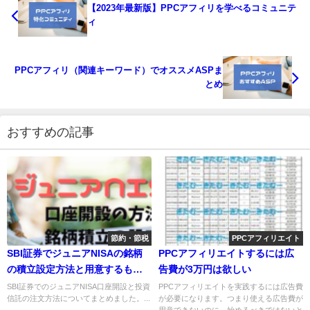
【2023年最新版】PPCアフィリを学べるコミュニテ
ィ
PPCアフィリ（関連キーワード）でオススメASPま
とめ
おすすめの記事
節約・節税
PPCアフィリエイト
SBI証券でジュニアNISAの銘柄
PPCアフィリエイトするには広
の積立設定方法と用意するもの
告費が3万円は欲しい
【2022年】
SBI証券でのジュニアNISA口座開設と投資
PPCアフィリエイトを実践するには広告費
信託の注文方法についてまとめました。...
が必要になります。つまり使える広告費が
用意できないのに、始めるべきではないと