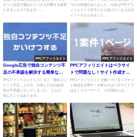
ロット設定が適正かどうかを判断する材料
つかの特徴がありました。今回はPPCアフ
にすることができます。...
ィリエイトで赤字になり続けている人のポ
イントをまとめました。...
PPCアフィリエイト
PPCアフィリエイト
Google広告で独自コンテンツ不
PPCアフィリエイトはペラサイ
足の不承認を解決する簡単な方
トで問題なし！サイト作成する
法！
必要はない
PPCアフィリエイトしていると「独自コン
PPCアフィリエイトで稼いでいるペラサイ
テンツ不足」とされ、出稿したGoogle広
ト構成を公開中！大事なのはペラサイトで
告が不承認になってしまった。 となり、
はなくてキーワード。その理由とは。...
悩んだことはありませ...