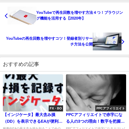
YouTubeで再生回数を増やす方法４つ！ブラウジン
グ機能を活用する【2020年】
YouTubeの再生回数を増やすコツ！登録者別リサー
チ方法を公開
おすすめの記事
FX・BO
PPCアフィリエイト
【インジケータ】最大含み損
PPCアフィリエイトで赤字にな
（DD）を表示できるEAが便利す
る人の3つの理由！数字を把握す
ぎる
る重要性
稼働中EAの最大含み損を知ることで今の
PPCアフィリエイトで赤字になる人はいく