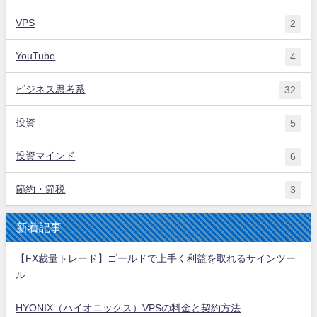
VPS
2
YouTube
4
ビジネス思考系
32
投資
5
投資マインド
6
節約・節税
3
新着記事
【FX裁量トレード】ゴールドで上手く利益を取れるサインツー
ル
HYONIX（ハイオニックス）VPSの料金と契約方法