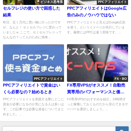
ビジネス思考系
PPCアフィリエイト
セルフレジの使い方で困惑した
PPCアフィリエイトはGoogle広
結果
告のみのノウハウではない
昨日、近く万代に買い物に行ったのです
PPCアフィリエイトと言えばGoogle広告
が、なんと！ セミセルフレジに変わって
を使う。というイメージが先行していま
いましたｗ ここで、セミセルフレジって
す。厳密にはPPCは違う意味です。...
なんなの？って人のために簡単...
PPCアフィリエイト
FX・BO
PPCアフィリエイトで資金はい
FX専用VPSがオススメ！自動売
くら必要なの？始めるとき
買専用のパフォーマンスと価格
で大満足
PPCアフィリエイトを実践する際にどこに
FX専用VPSのおすすめを紹介。24時間ず
資金が必要になるのか気になる人は多いは
っと稼働しておくものだから安心できるサ
ず。この記事では必要な資金についてまと
ーバーを選択しましょう。...
めました。...