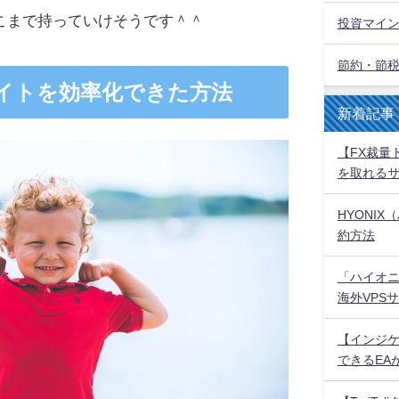
とこまで持っていけそうです＾＾
投資マイ
節約・節
エイトを効率化できた方法
新着記事
【FX裁量
を取れる
HYONI
約方法
「ハイオ
海外VPS
【インジケ
できるEA