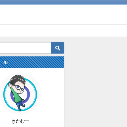
ール
きたむー