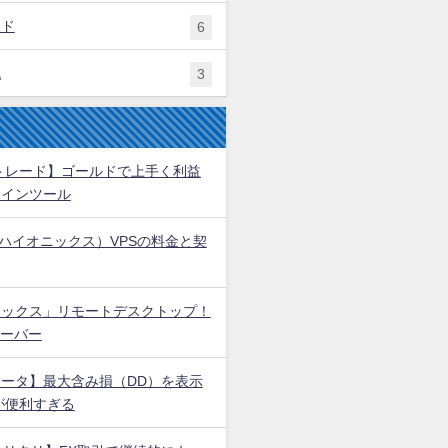
ンド
6
税
3
トレード】ゴールドで上手く利益
サインツール
X（ハイオニックス）VPSの料金と契
ニックス」リモートデスクトップ！
サーバー
ータ】最大含み損（DD）を表示
が便利すぎる