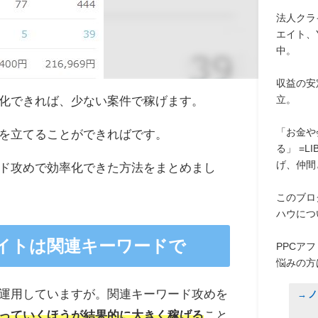
法人クラ
エイト、
中。
収益の安
立。
率化できれば、少ない案件で稼げます。
「お金や
を立てることができればです。
る」 =LI
げ、仲間
ド攻めで効率化できた方法をまとめまし
このブロ
ハウにつ
エイトは関連キーワードで
PPCア
悩みの方
告運用していますが。関連キーワード攻めを
→ノ
っていくほうが結果的に大きく稼げる
こと