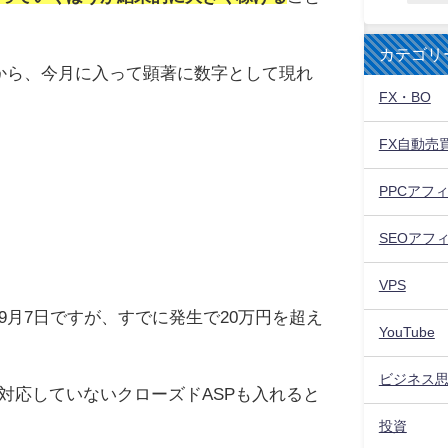
カテゴリ
から、今月に入って顕著に数字として現れ
FX・BO
FX自動売
PPCアフ
SEOアフ
VPS
9月7日ですが、すでに発生で20万円を超え
YouTube
ビジネス
対応していないクローズドASPも入れると
投資