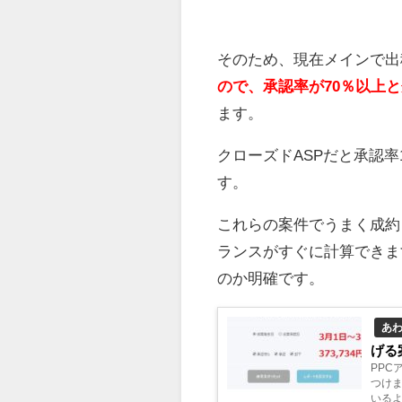
そのため、現在メインで出
ので、承認率が70％以上
ます。
クローズドASPだと承認率
す。
これらの案件でうまく成約
ランスがすぐに計算できま
のか明確です。
あ
げる
PPC
つけ
いるよ