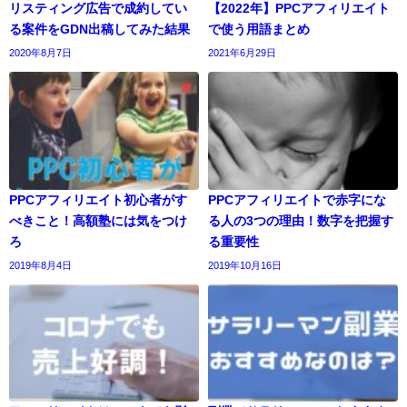
リスティング広告で成約してい
【2022年】PPCアフィリエイト
る案件をGDN出稿してみた結果
で使う用語まとめ
2020年8月7日
2021年6月29日
PPCアフィリエイト初心者がす
PPCアフィリエイトで赤字にな
べきこと！高額塾には気をつけ
る人の3つの理由！数字を把握す
ろ
る重要性
2019年8月4日
2019年10月16日