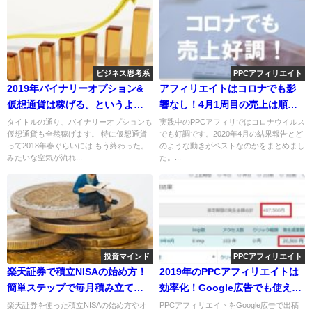
ビジネス思考系
PPCアフィリエイト
2019年バイナリーオプション&
アフィリエイトはコロナでも影
仮想通貨は稼げる。というより
響なし！4月1周目の売上は順
も
調。
タイトルの通り、バイナリーオプションも
実践中のPPCアフィリではコロナウイルス
仮想通貨も全然稼げます。 特に仮想通貨
でも好調です。2020年4月の結果報告とど
って2018年春ぐらいには もう終わった。
のような動きがベストなのかをまとめまし
みたいな空気が流れ...
た。...
投資マインド
PPCアフィリエイト
楽天証券で積立NISAの始め方！
2019年のPPCアフィリエイトは
簡単ステップで毎月積み立てが
効率化！Google広告でも使える
完了します
方法
楽天証券を使った積立NISAの始め方やオ
PPCアフィリエイトをGoogle広告で出稿