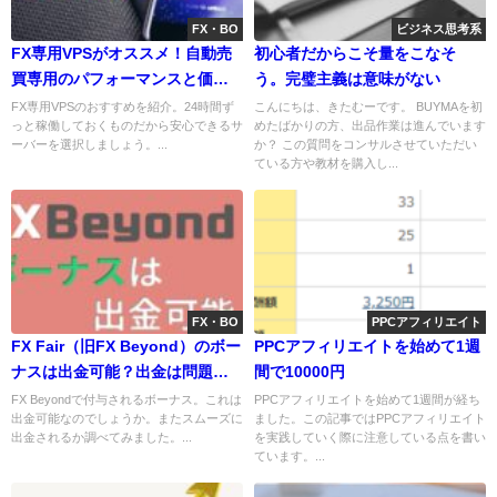
FX・BO
ビジネス思考系
FX専用VPSがオススメ！自動売
初心者だからこそ量をこなそ
買専用のパフォーマンスと価格
う。完璧主義は意味がない
で大満足
FX専用VPSのおすすめを紹介。24時間ず
こんにちは、きたむーです。 BUYMAを初
っと稼働しておくものだから安心できるサ
めたばかりの方、出品作業は進んでいます
ーバーを選択しましょう。...
か？ この質問をコンサルさせていただい
ている方や教材を購入し...
FX・BO
PPCアフィリエイト
FX Fair（旧FX Beyond）のボー
PPCアフィリエイトを始めて1週
ナスは出金可能？出金は問題な
間で10000円
いのか調べてみた
FX Beyondで付与されるボーナス。これは
PPCアフィリエイトを始めて1週間が経ち
出金可能なのでしょうか。またスムーズに
ました。この記事ではPPCアフィリエイト
出金されるか調べてみました。...
を実践していく際に注意している点を書い
ています。...